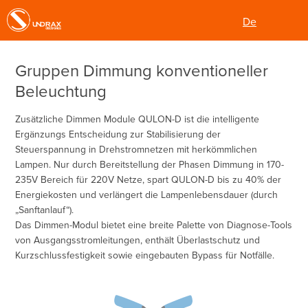
De
English
Über uns
Gruppen Dimmung konventioneller
Deutsch
What We Do
Beleuchtung
Produkte
Zusätzliche Dimmen Module QULON-D ist die intelligente
Ergänzungs Entscheidung zur Stabilisierung der
Projekte
Steuerspannung in Drehstromnetzen mit herkömmlichen
Lampen. Nur durch Bereitstellung der Phasen Dimmung in 170-
Nachrichten
235V Bereich für 220V Netze, spart QULON-D bis zu 40% der
Energiekosten und verlängert die Lampenlebensdauer (durch
Broschüren
„Sanftanlauf“).
Das Dimmen-Modul bietet eine breite Palette von Diagnose-Tools
Kontakt
von Ausgangsstromleitungen, enthält Überlastschutz und
Kurzschlussfestigkeit sowie eingebauten Bypass für Notfälle.